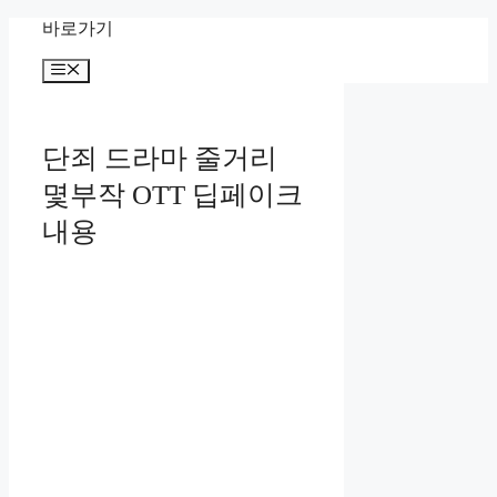
Skip
바로가기
to
content
Menu
단죄 드라마 줄거리
몇부작 OTT 딥페이크
내용