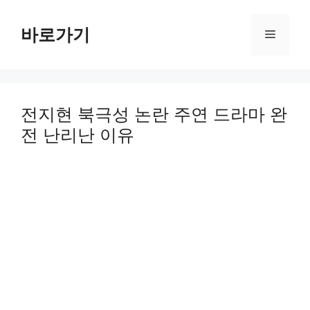
Skip
to
바로가기
Menu
content
전지현 북극성 논란 주연 드라마 완
전 난리난 이유