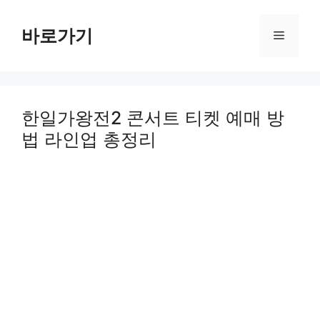
Skip
to
바로가기
Menu
content
한일가왕전2 콘서트 티켓 예매 방
법 라인업 총정리